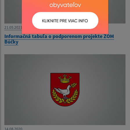
21.05.2021
Informačná tabuľa o podporenom projekte ZOM
Búčky
14.08.2020