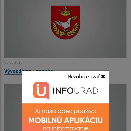
06.06.2023
Vývoz žúmp - ponuka
Nezobrazovať