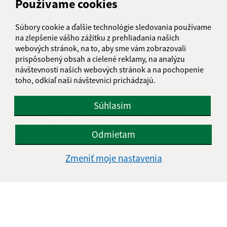
Používame cookies
Text vašej správy (povinné)
Súbory cookie a ďalšie technológie sledovania používame
na zlepšenie vášho zážitku z prehliadania našich
webových stránok, na to, aby sme vám zobrazovali
prispôsobený obsah a cielené reklamy, na analýzu
návštevnosti našich webových stránok a na pochopenie
toho, odkiaľ naši návštevníci prichádzajú.
Súhlasím
Oboznámil som sa so
spracúvaním osobných
údajov
Odmietam
Google reCaptcha Response
Odoslať správu
Zmeniť moje nastavenia
Úradné hodiny:
Deň
Čas doobeda
Čas poobede