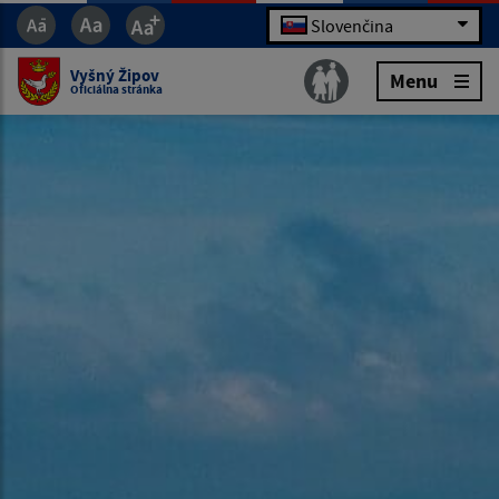
Slovenčina
Vyšný Žipov
Menu
Oficiálna stránka