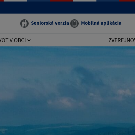
Seniorská verzia
Mobilná aplikácia
VOT V OBCI
ZVEREJŇO