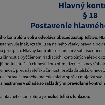
Hlavný kont
§ 18
Postavenie hlavnéh
ho kontrolóra volí a odvoláva obecné zastupiteľstvo
. Hl
stanovuje inak, vzťahujú sa na neho všetky práva a po
o predpisu. Hlavný kontrolór nesmie bez súhlasu obecné
 činnosť a byť členom riadiacich, kontrolných alebo do
ú podnikateľskú činnosť. Toto obmedzenie sa nevzťahuje
 činnosť, prednášateľskú činnosť, prekladateľskú činnosť,
 na správu vlastného majetku alebo správu majetku svoji
 a nestranne v súlade so základnými pravidlami kontrolne
ia hlavného kontrolóra
je nezlučiteľná s funkciou: