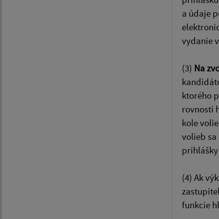
a údaje p
elektroni
vydanie v
(3)
Na zvo
kandidáto
ktorého p
rovnosti 
kole voli
volieb sa
prihlášky
(4) Ak vý
zastupite
funkcie h