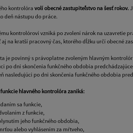
ého kontrolóra
volí obecné zastupiteľstvo na šesť rokov.
J
o deň nástupu do práce.
ému kontrolórovi vzniká po zvolení nárok na uzavretie
aj na kratší pracovný čas, ktorého dĺžku určí obecné za
sta je povinný s právoplatne zvoleným hlavným kontroló
úci po dni skončenia funkčného obdobia predchádzajúce
eň nasledujúci po dni skončenia funkčného obdobia pre
funkcie hlavného kontrolóra zaniká:
zdaním sa funkcie,
dvolaním z funkcie,
plynutím jeho funkčného obdobia,
mrťou alebo vyhlásením za mŕtveho,