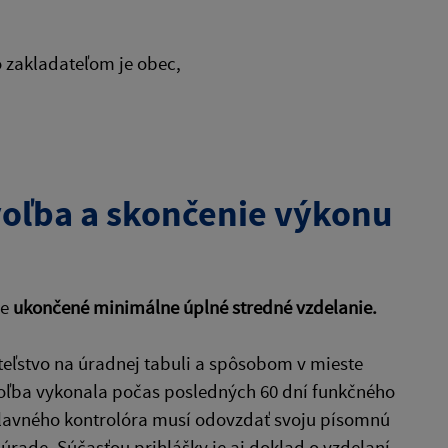
o zakladateľom je obec,
voľba a skončenie výkonu
je
ukončené minimálne úplné stredné vzdelanie.
teľstvo na úradnej tabuli a spôsobom v mieste
oľba vykonala počas posledných 60 dní funkčného
hlavného kontrolóra musí odovzdať svoju písomnú
rade. Súčasťou prihlášky je aj doklad o vzdelaní