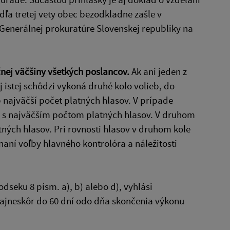
dľa tretej vety obec bezodkladne zašle v
Generálnej prokuratúre Slovenskej republiky na
nej väčšiny všetkých poslancov.
Ak ani jeden z
j istej schôdzi vykoná druhé kolo volieb, do
b najväčší počet platných hlasov. V prípade
ti s najväčším počtom platných hlasov. V druhom
atných hlasov. Pri rovnosti hlasov v druhom kole
aní voľby hlavného kontrolóra a náležitosti
seku 8 písm. a), b) alebo d), vyhlási
 najneskôr do 60 dní odo dňa skončenia výkonu