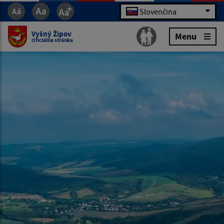
Slovenčina
Vyšný Žipov
Menu
Oficiálna stránka