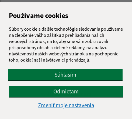
Používame cookies
Súbory cookie a ďalšie technológie sledovania používame
na zlepšenie vášho zážitku z prehliadania našich
webových stránok, na to, aby sme vám zobrazovali
prispôsobený obsah a cielené reklamy, na analýzu
návštevnosti našich webových stránok a na pochopenie
toho, odkiaľ naši návštevníci prichádzajú.
Súhlasím
Informácie o stránke:
Odmietam
Vyhlásenie o prístupnosti
Autorské práva
Zmeniť moje nastavenia
Ochrana osobných údajov
Navigácia:
Vytlačiť aktuálnu stránku