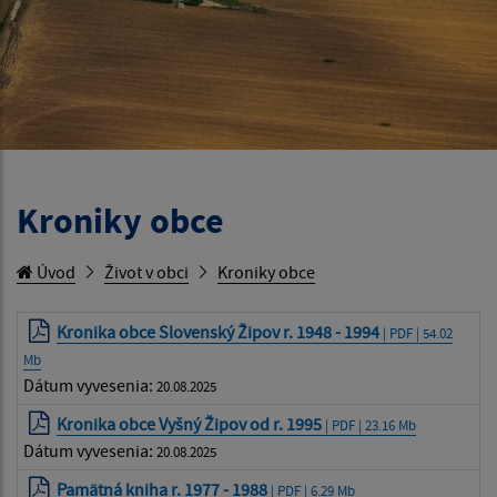
Kroniky obce
Úvod
Život v obci
Kroniky obce
Kronika obce Slovenský Žipov r. 1948 - 1994
| PDF | 54.02
Mb
Dátum vyvesenia:
20.08.2025
Kronika obce Vyšný Žipov od r. 1995
| PDF | 23.16 Mb
Dátum vyvesenia:
20.08.2025
Pamätná kniha r. 1977 - 1988
| PDF | 6.29 Mb