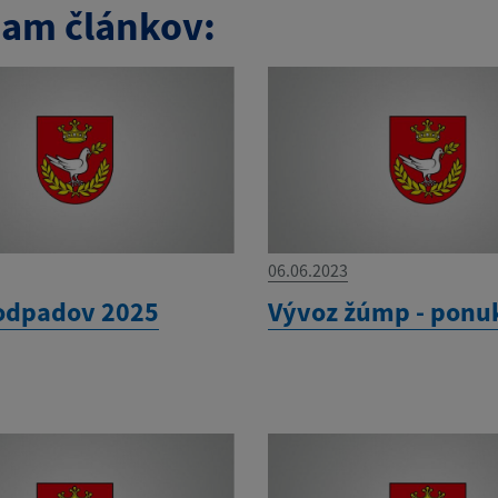
am článkov:
06.06.2023
odpadov 2025
Vývoz žúmp - ponu