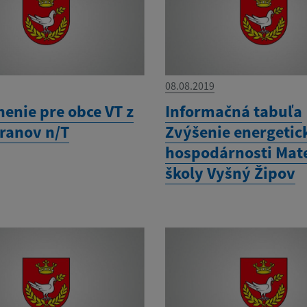
08.08.2019
enie pre obce VT z
Informačná tabuľa
ranov n/T
Zvýšenie energetic
hospodárnosti Mat
školy Vyšný Žipov