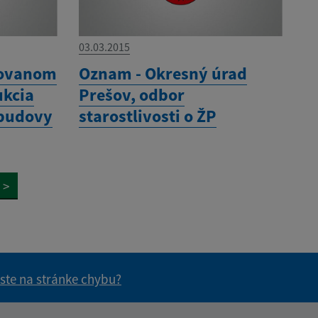
03.03.2015
zovanom
Oznam - Okresný úrad
ukcia
Prešov, odbor
 budovy
starostlivosti o ŽP
>
 ste na stránke chybu?
vás užitočné?
e pre vás užitočné?