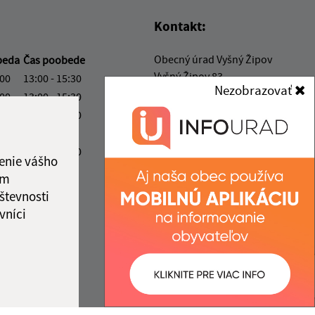
Kontakt:
Obecný úrad Vyšný Žipov
beda
Čas poobede
Vyšný Žipov 83
:00
13:00 - 15:30
Nezobrazovať
094 33 Vyšný Žipov
:00
13:00 - 15:30
:00
13:00 - 15:30
obec@vysnyzipov.sk
ý deň
+421 948 091 113
:00
13:00 - 15:30
enie vášho
IČO: 00332950
ám
števnosti
vníci