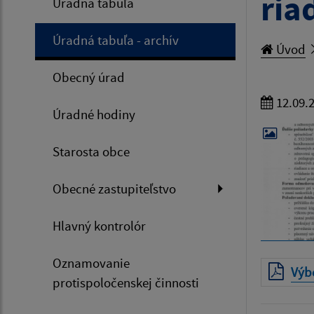
ria
Úradná tabuľa
Úradná tabuľa - archív
Úvod
Obecný úrad
12.09.
Úradné hodiny
Starosta obce
Obecné zastupiteľstvo
Hlavný kontrolór
Oznamovanie
Výbe
protispoločenskej činnosti