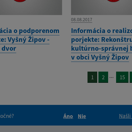
08.08.2017
ácia o podporenom
Informácia o reali
e: Vyšný Žipov -
porjekte: Rekonštr
 dvor
kultúrno-správnej
v obci Vyšný Žipov
...
1
2
15
itočné?
Našli
Áno
Nie
Boli tieto informácie pre 
Boli tieto informáci