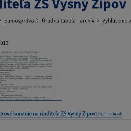
diteľa ZŠ Vyšný Žipov
Samospráva
Úradná tabuľa - archív
Vyhlásenie 
2019
rové konanie na riaditeľa ZŠ Vyšný Žipov
| PDF | 0.04 Mb