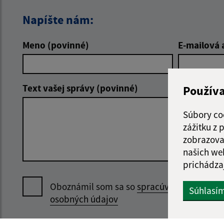
Napíšte nám:
Meno (povinné)
E-mailová 
Text vašej správy (povinné)
Použív
Súbory co
zážitku z
zobrazova
našich we
prichádza
Oboznámil som sa so
spracúvaním
Súhlasí
osobných údajov