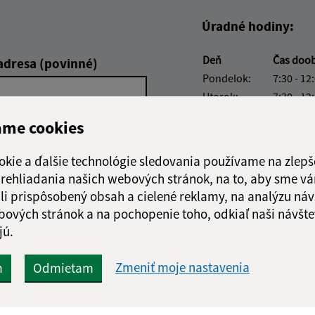
Úradné hodiny:
Deň
Čas doo
adresa (povinné)
Pondelok:
7:30 - 12
Utorok:
7:30 - 12
Streda:
7:30 - 12
ame cookies
Štvrtok:
Neúradn
Piatok:
7:30 - 12
okie a ďalšie technológie sledovania používame na zlepš
 prehliadania našich webových stránok, na to, aby sme v
li prispôsobený obsah a cielené reklamy, na analýzu náv
bových stránok a na pochopenie toho, odkiaľ naši návšte
jú.
Google reCaptcha Response
Odoslať správu
Zmeniť moje nastavenia
m
Odmietam