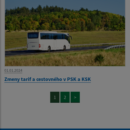
01.01.2024
Zmeny tarif a cestovného v PSK a KSK
1
2
>