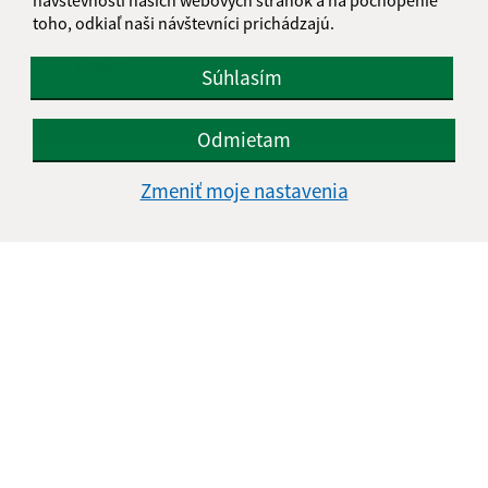
toho, odkiaľ naši návštevníci prichádzajú.
Oboznámil som sa so
spracúvaním osobných
údajov
Súhlasím
Google reCaptcha Response
Odoslať správu
Odmietam
Zmeniť moje nastavenia
Úradné hodiny:
Deň
Čas doobeda
Čas poobede
Pondelok:
7:30 - 12:00
13:00 - 15:30
Utorok:
7:30 - 12:00
13:00 - 15:30
Streda:
7:30 - 12:00
13:00 - 15:30
Štvrtok:
Neúradný deň
Piatok:
7:30 - 12:00
13:00 - 15:30
Kontakt: