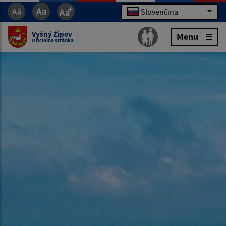
Slovenčina
Vyšný Žipov
Menu
Oficiálna stránka