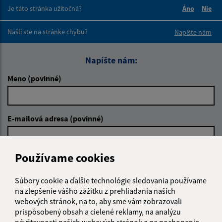
Je táto stránka užitočná?
Áno
Nie
Boli tieto 
Boli 
Našli ste na stránke chybu?
Napíšte nám
Napíšte nám:
Meno (povinné)
E-mailová adresa (povinné)
Používame cookies
Text vašej správy (povinné)
Súbory cookie a ďalšie technológie sledovania používame
na zlepšenie vášho zážitku z prehliadania našich
webových stránok, na to, aby sme vám zobrazovali
prispôsobený obsah a cielené reklamy, na analýzu
návštevnosti našich webových stránok a na pochopenie