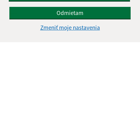
Odmietam
Oboznámil som sa so
spracúvaním osobných
údajov
Zmeniť moje nastavenia
Google reCaptcha Response
Odoslať správu
Úradné hodiny:
Deň
Čas doobeda
Čas poobede
Pondelok:
7:30 - 12:00
13:00 - 15:30
Utorok:
7:30 - 12:00
13:00 - 15:30
Streda:
7:30 - 12:00
13:00 - 15:30
Štvrtok:
Neúradný deň
Piatok:
7:30 - 12:00
13:00 - 15:30
Kontakt: