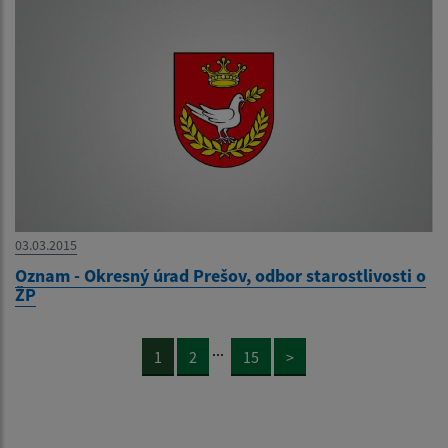
03.03.2015
Oznam - Okresný úrad Prešov, odbor starostlivosti o
ŽP
...
1
2
15
>