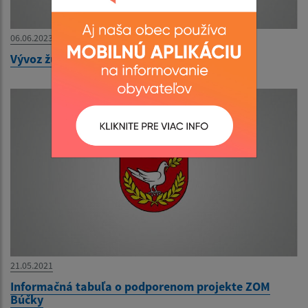
06.06.2023
Vývoz žúmp - ponuka
21.05.2021
Informačná tabuľa o podporenom projekte ZOM
Búčky