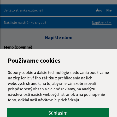
Je táto stránka užitočná?
Áno
Nie
Boli tieto 
Boli 
Našli ste na stránke chybu?
Napíšte nám
Napíšte nám:
Meno (povinné)
Používame cookies
E-mailová adresa (povinné)
Súbory cookie a ďalšie technológie sledovania používame
na zlepšenie vášho zážitku z prehliadania našich
webových stránok, na to, aby sme vám zobrazovali
prispôsobený obsah a cielené reklamy, na analýzu
Text vašej správy (povinné)
návštevnosti našich webových stránok a na pochopenie
toho, odkiaľ naši návštevníci prichádzajú.
Súhlasím