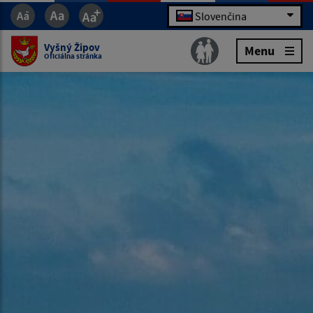
Slovenčina
Vyšný Žipov
Menu
Oficiálna stránka