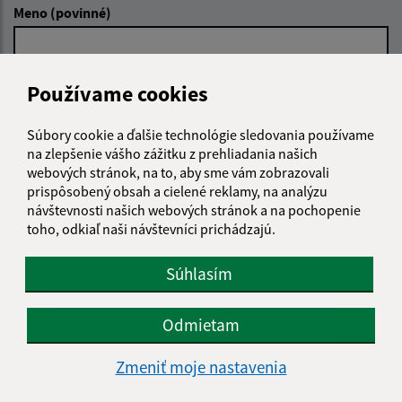
Meno (povinné)
E-mailová adresa (povinné)
Používame cookies
Súbory cookie a ďalšie technológie sledovania používame
na zlepšenie vášho zážitku z prehliadania našich
Text vašej správy (povinné)
webových stránok, na to, aby sme vám zobrazovali
prispôsobený obsah a cielené reklamy, na analýzu
návštevnosti našich webových stránok a na pochopenie
toho, odkiaľ naši návštevníci prichádzajú.
Súhlasím
Oboznámil som sa so
spracúvaním osobných
Odmietam
údajov
Zmeniť moje nastavenia
Google reCaptcha Response
Odoslať správu