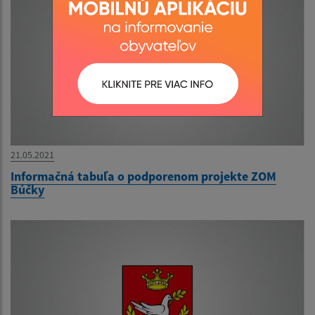
21.05.2021
Informačná tabuľa o podporenom projekte ZOM
Búčky