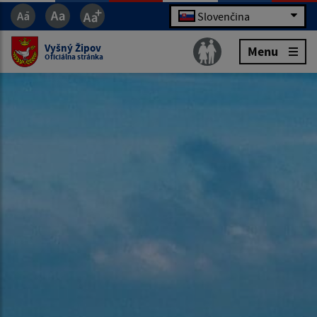
Slovenčina
Vyšný Žipov
Menu
Oficiálna stránka