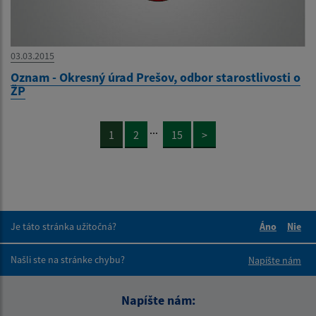
03.03.2015
Oznam - Okresný úrad Prešov, odbor starostlivosti o
ŽP
...
1
2
15
>
Je táto stránka užitočná?
Áno
Nie
Boli tieto 
Boli 
Našli ste na stránke chybu?
Napíšte nám
Napíšte nám: