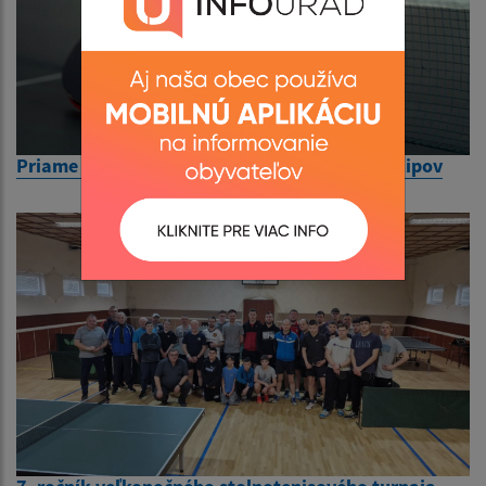
Priame sledovanie zápasu 1. ligy OŠK Vyšný Žipov