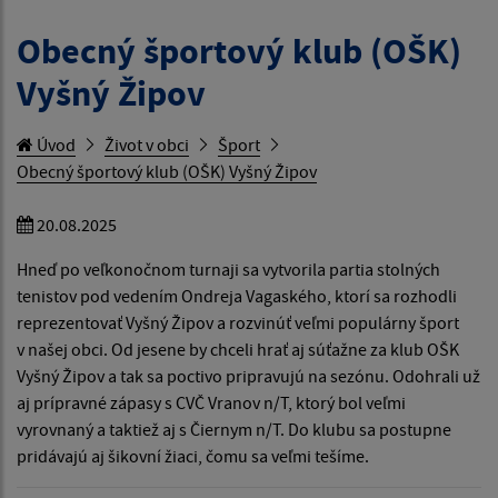
Obecný športový klub (OŠK)
Vyšný Žipov
Úvod
Život v obci
Šport
Obecný športový klub (OŠK) Vyšný Žipov
20.08.2025
Hneď po veľkonočnom turnaji sa vytvorila partia stolných
tenistov pod vedením Ondreja Vagaského, ktorí sa rozhodli
reprezentovať Vyšný Žipov a rozvinúť veľmi populárny šport
v našej obci. Od jesene by chceli hrať aj súťažne za klub OŠK
Vyšný Žipov a tak sa poctivo pripravujú na sezónu. Odohrali už
aj prípravné zápasy s CVČ Vranov n/T, ktorý bol veľmi
vyrovnaný a taktiež aj s Čiernym n/T. Do klubu sa postupne
pridávajú aj šikovní žiaci, čomu sa veľmi tešíme.