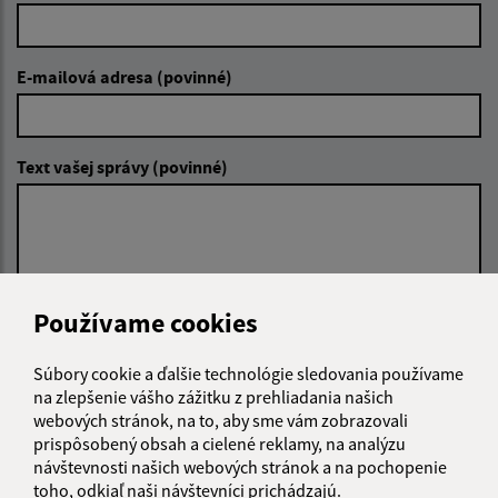
E-mailová adresa (povinné)
Text vašej správy (povinné)
Používame cookies
Oboznámil som sa so
spracúvaním osobných
Súbory cookie a ďalšie technológie sledovania používame
údajov
na zlepšenie vášho zážitku z prehliadania našich
webových stránok, na to, aby sme vám zobrazovali
Google reCaptcha Response
Odoslať správu
prispôsobený obsah a cielené reklamy, na analýzu
návštevnosti našich webových stránok a na pochopenie
toho, odkiaľ naši návštevníci prichádzajú.