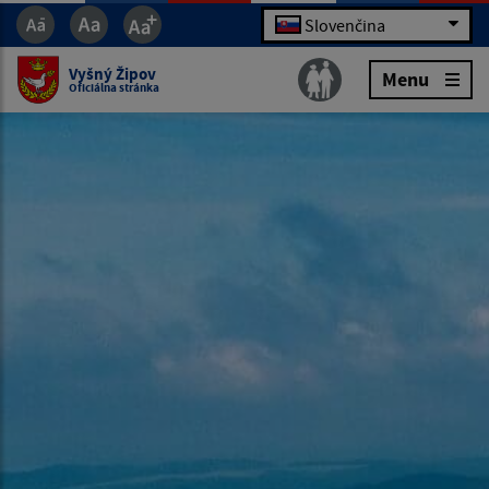
Slovenčina
Vyšný Žipov
Menu
Oficiálna stránka