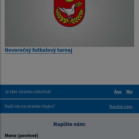
Novoročný futbalový turnaj
Je táto stránka užitočná?
Áno
Nie
Boli tieto 
Boli 
Našli ste na stránke chybu?
Napíšte nám
Napíšte nám:
Meno (povinné)