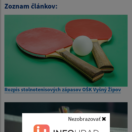
Zoznam článkov:
Rozpis stolnotenisových zápasov OŠK Vyšný Žipov
Nezobrazovať