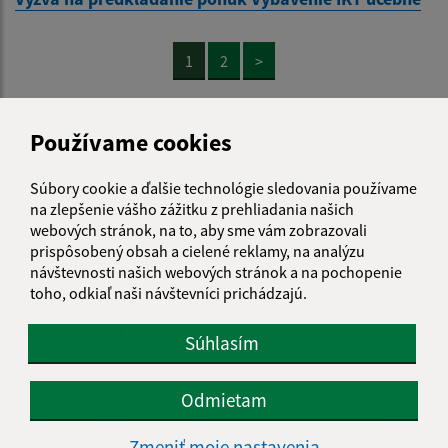
1
2
>
Používame cookies
Súbory cookie a ďalšie technológie sledovania používame
Je táto stránka užitočná?
Áno
Nie
na zlepšenie vášho zážitku z prehliadania našich
Boli tieto 
Boli 
webových stránok, na to, aby sme vám zobrazovali
Našli ste na stránke chybu?
Napíšte nám
prispôsobený obsah a cielené reklamy, na analýzu
návštevnosti našich webových stránok a na pochopenie
toho, odkiaľ naši návštevníci prichádzajú.
Napíšte nám:
Meno (povinné)
Súhlasím
Odmietam
E-mailová adresa (povinné)
Zmeniť moje nastavenia