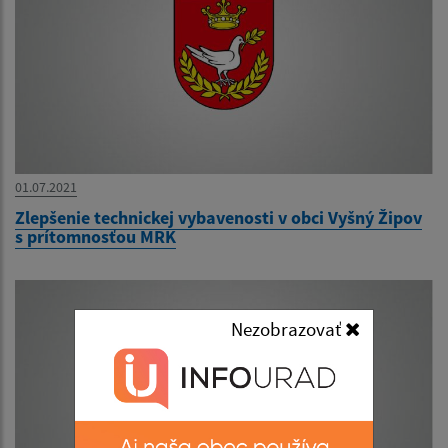
01.07.2021
Zlepšenie technickej vybavenosti v obci Vyšný Žipov
s prítomnosťou MRK
Nezobrazovať