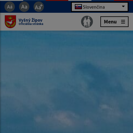
Slovenčina
Vyšný Žipov
Menu
Oficiálna stránka