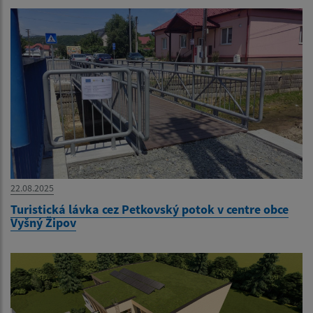
22.08.2025
Turistická lávka cez Petkovský potok v centre obce
Vyšný Žipov