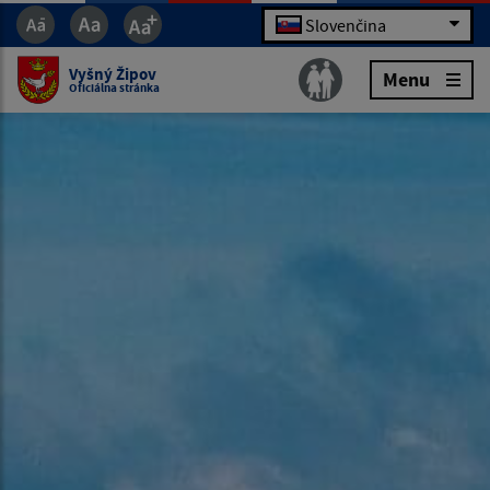
Slovenčina
Vyšný Žipov
Menu
Oficiálna stránka