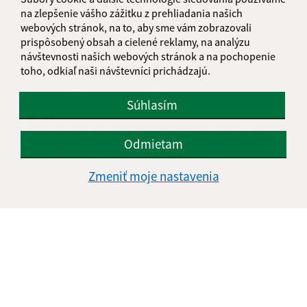
na zlepšenie vášho zážitku z prehliadania našich
webových stránok, na to, aby sme vám zobrazovali
prispôsobený obsah a cielené reklamy, na analýzu
návštevnosti našich webových stránok a na pochopenie
toho, odkiaľ naši návštevníci prichádzajú.
Súhlasím
01.01.2018
Rekonštrukcia kultúrno-správnej budovy v obci
Odmietam
Vyšný Žipov
Zmeniť moje nastavenia
Je táto stránka užitočná?
Áno
Nie
Boli tieto 
Boli 
Našli ste na stránke chybu?
Napíšte nám