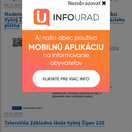
Nezobrazovať
05.11.2025
Modernizácia vybavenia Kultúrneho domu v obci
Vyšný Žipov - zakúpenie projektora a premietacieho
plátna
05.11.2025
Telocvičňa Základná škola Vyšný Žipov 220