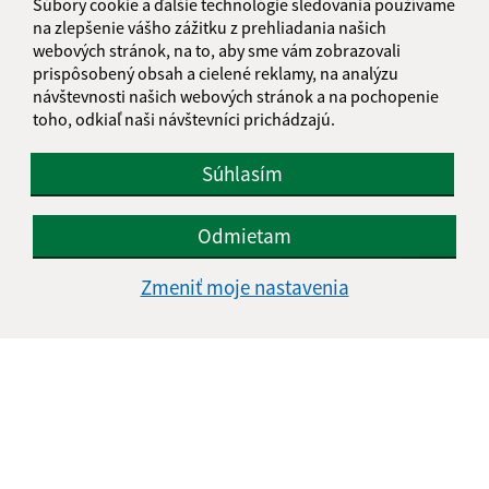
Súbory cookie a ďalšie technológie sledovania používame
na zlepšenie vášho zážitku z prehliadania našich
webových stránok, na to, aby sme vám zobrazovali
prispôsobený obsah a cielené reklamy, na analýzu
návštevnosti našich webových stránok a na pochopenie
toho, odkiaľ naši návštevníci prichádzajú.
Súhlasím
Odmietam
Zmeniť moje nastavenia
Informácie o stránke:
Vyhlásenie o prístupnosti
Autorské práva
Ochrana osobných údajov
Navigácia: