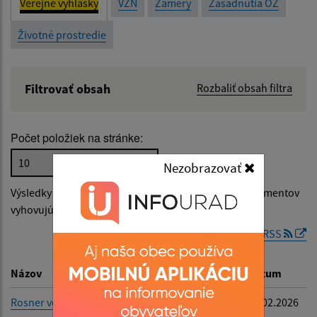
Verejné vyhlášky
VZN
Zámery
Zasadnutia OZ
Životné prostredie
Filtrovať obsah
Rozbaliť obsah filtra
Názov:
Počet položiek na stránke:
Popis:
Nezobrazovať
Výsledky vyhľadávania v
Verejné vyhlášky
(počet dokumentov
Dátum zverejnenia od:
vyhovujúcich zadaným kritériám: 1)
RSS
Dátum zverejnenia do:
Názov
Popis
Dátum
Rosner verejná vyhláška
Rosner verejná
23.02.2026
vyhláška