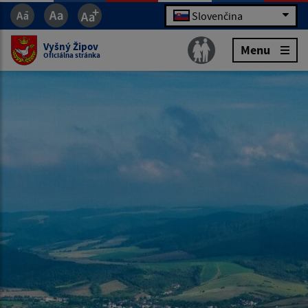
Slovenčina
Vyšný Žipov
Menu
Oficiálna stránka