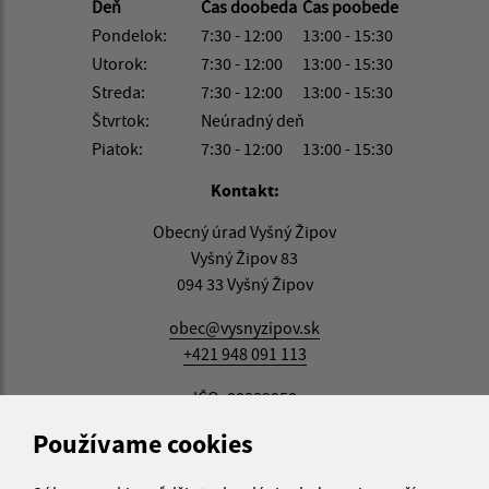
Deň
Čas doobeda
Čas poobede
Pondelok:
7:30 - 12:00
13:00 - 15:30
Utorok:
7:30 - 12:00
13:00 - 15:30
Streda:
7:30 - 12:00
13:00 - 15:30
Štvrtok:
Neúradný deň
Piatok:
7:30 - 12:00
13:00 - 15:30
Kontakt:
Obecný úrad Vyšný Žipov
Vyšný Žipov 83
094 33 Vyšný Žipov
obec@vysnyzipov.sk
+421 948 091 113
IČO: 00332950
Používame cookies