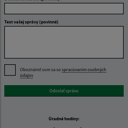
Text vašej správy (povinné)
Oboznámil som sa so
spracúvaním osobných
údajov
Google reCaptcha Response
Odoslať správu
Úradné hodiny: