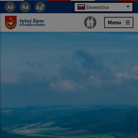
Slovenčina
Vyšný Žipov
Menu
Oficiálna stránka