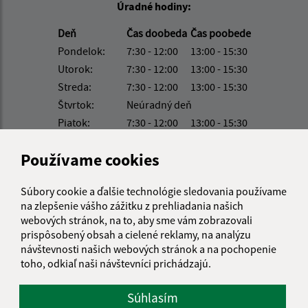
Úradné hodiny:
Deň
Čas doobeda
Čas poobede
Pondelok:
7:30 - 12:00
13:00 - 15:30
Utorok:
7:30 - 12:00
13:00 - 15:30
Streda:
7:30 - 12:00
13:00 - 15:30
Štvrtok:
Neúradný deň
Piatok:
7:30 - 12:00
13:00 - 15:30
Kontakt:
Používame cookies
Obecný úrad Vyšný Žipov
Súbory cookie a ďalšie technológie sledovania používame
Vyšný Žipov 83
na zlepšenie vášho zážitku z prehliadania našich
094 33 Vyšný Žipov
webových stránok, na to, aby sme vám zobrazovali
prispôsobený obsah a cielené reklamy, na analýzu
obec@vysnyzipov.sk
návštevnosti našich webových stránok a na pochopenie
+421 948 091 113
toho, odkiaľ naši návštevníci prichádzajú.
IČO: 00332950
Súhlasím