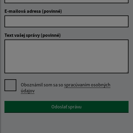
E-mailová adresa (povinné)
Text vašej správy (povinné)
Oboznámil som sa so
spracúvaním osobných
údajov
Google reCaptcha Response
Odoslať správu