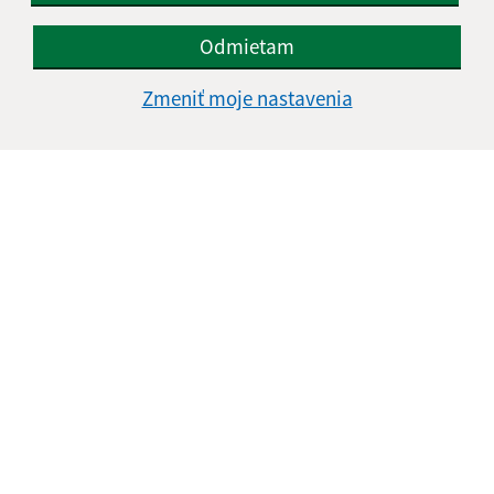
Odmietam
Zmeniť moje nastavenia
Informácie o stránke:
Vyhlásenie o prístupnosti
Autorské práva
Ochrana osobných údajov