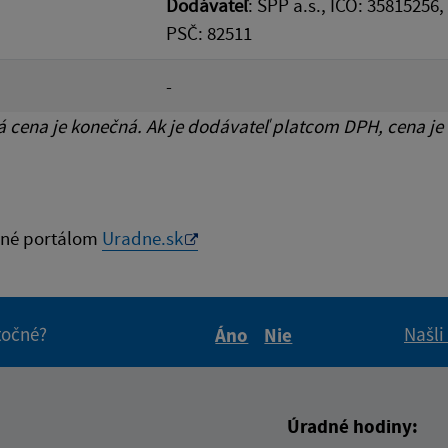
Dodávateľ
: SPP a.s., IČO: 35815256
PSČ: 82511
-
cena je konečná. Ak je dodávateľ platcom DPH, cena je
né portálom
Uradne.sk
itočné?
Našli
Áno
Nie
Boli tieto informácie pre 
Boli tieto informáci
Úradné hodiny: