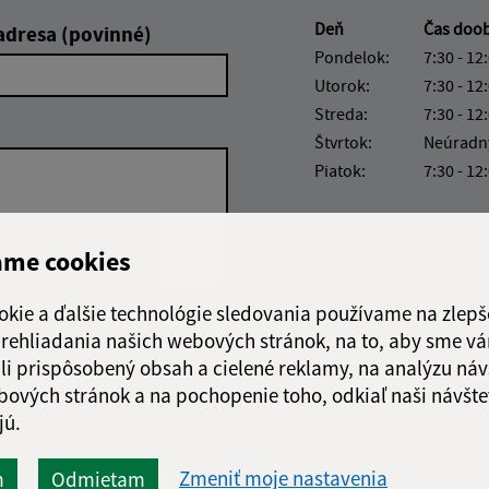
Deň
Čas doo
adresa (povinné)
Pondelok:
7:30 - 12
Utorok:
7:30 - 12
Streda:
7:30 - 12
Štvrtok:
Neúradn
Piatok:
7:30 - 12
ame cookies
okie a ďalšie technológie sledovania používame na zlepš
Google reCaptcha Response
 prehliadania našich webových stránok, na to, aby sme v
Odoslať správu
li prispôsobený obsah a cielené reklamy, na analýzu náv
bových stránok a na pochopenie toho, odkiaľ naši návšte
jú.
Zmeniť moje nastavenia
m
Odmietam