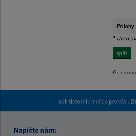
Prílohy
*
Uvedená 
späť
Generova
Boli tieto informácie pre vás už
Napíšte nám: