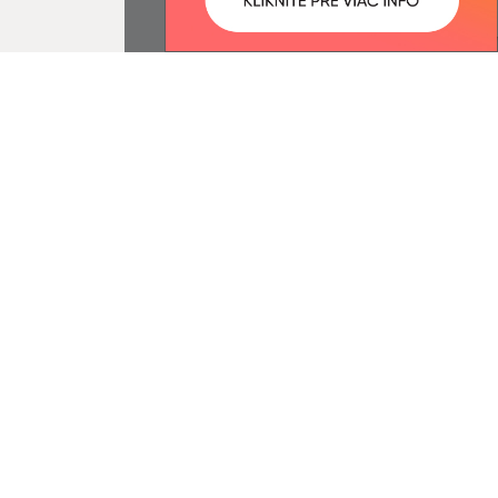
ované:
Správca obsahu:
15:07 hod.
Správca obsahu je Obec Vyšný
Žipov.
Vytvorené v súlade s
Jednotným