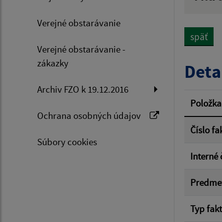
Hľadan
Verejné obstarávanie
späť
Verejné obstarávanie -
Typ dá
zákazky
Deta
Archiv FZO k 19.12.2016
Suma 
Položka
Ochrana osobných údajov
Číslo fa
Súbory cookies
Filtr
Interné 
Predme
Typ fak