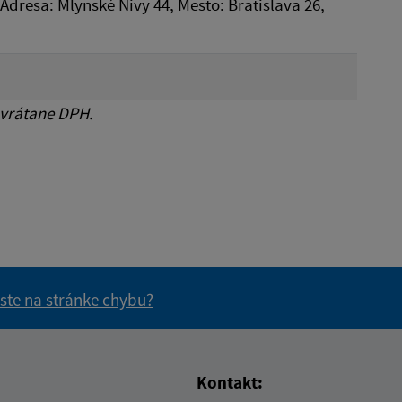
, Adresa: Mlynské Nivy 44, Mesto: Bratislava 26,
 vrátane DPH.
 ste na stránke chybu?
vás užitočné?
e pre vás užitočné?
Kontakt: