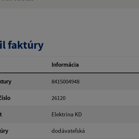
ý výraz:
tumu:
Dátum od:
il faktúry
od:
Suma do:
Informácia
ktury
8415004948
ovať
číslo
26120
t
Elektrina KD
túry
dodávateľská