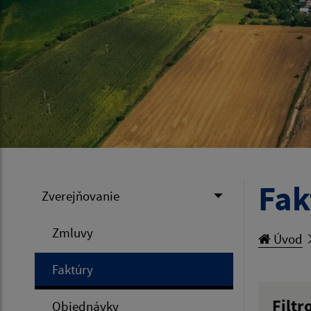
Fak
Zverejňovanie
Zmluvy
Úvod
Faktúry
Filtr
Objednávky