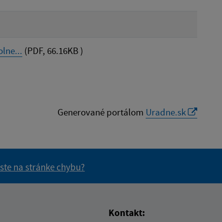
lne...
(PDF, 66.16KB )
Generované portálom
Uradne.sk
 ste na stránke chybu?
vás užitočné?
e pre vás užitočné?
Kontakt: