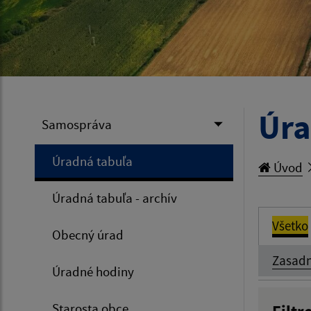
Úra
Samospráva
Úradná tabuľa
Úvod
Úradná tabuľa - archív
Všetko
Obecný úrad
Zasadn
Úradné hodiny
Starosta obce