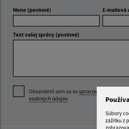
Meno (povinné)
E-mailová 
Text vašej správy (povinné)
Oboznámil som sa so
spracúvaním
Použív
osobných údajov
Súbory co
zážitku z
zobrazova