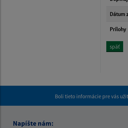
Dátum z
Prílohy
späť
Boli tieto informácie pre vás už
Napíšte nám: