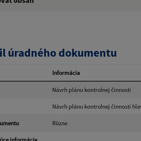
ovať obsah
:
Popis:
zverejnenia do:
il úradného dokumentu
ovať
Informácia
Návrh plánu kontrolnej činnosti
Návrh plánu kontrolnej činnosti hla
kumentu
Rôzne
úce informácie