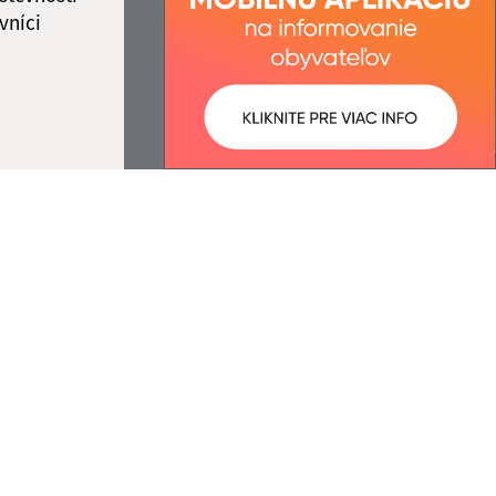
vníci
ované:
Správca obsahu:
15:07 hod.
Správca obsahu je Obec Vyšný
Žipov.
Vytvorené v súlade s
Jednotným