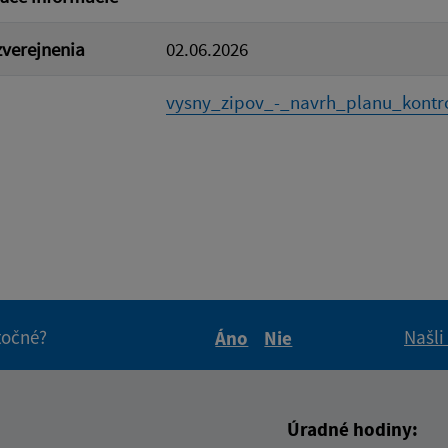
verejnenia
02.06.2026
vysny_zipov_-_navrh_planu_kontro
itočné?
Našli
Áno
Nie
Boli tieto informácie pre 
Boli tieto informáci
Úradné hodiny: