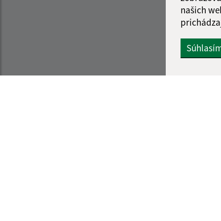
našich we
prichádza
Súhlasí
Informácie o stránke:
Navigácia:
Vyhlásenie o prístupnosti
Vytlačiť aktuálnu strá
Autorské práva
Mapa stránok
Ochrana osobných údajov
Cookies