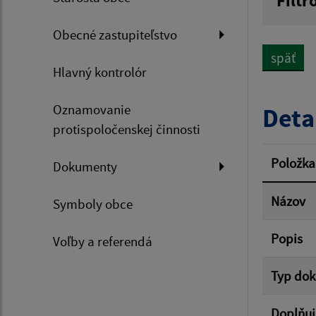
Filtr
Názov
Obecné zastupiteľstvo
späť
Hlavný kontrolór
Dátum 
Oznamovanie
Deta
protispoločenskej činnosti
Filtr
Položka
Dokumenty
Názov
Symboly obce
Popis
Voľby a referendá
Typ do
Doplňuj