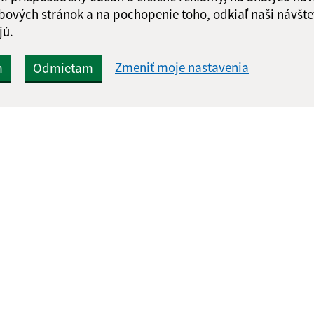
bových stránok a na pochopenie toho, odkiaľ naši návšte
jú.
Zmeniť moje nastavenia
m
Odmietam
Rýchle odkazy:
Aktualiz
nku
Aktuality
04.08.2026 
História
RSS
Fotogaléria