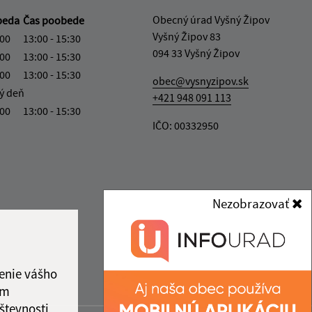
Obecný úrad Vyšný Žipov
beda
Čas poobede
Vyšný Žipov 83
:00
13:00 - 15:30
094 33 Vyšný Žipov
:00
13:00 - 15:30
:00
13:00 - 15:30
obec@vysnyzipov.sk
ý deň
+421 948 091 113
:00
13:00 - 15:30
IČO: 00332950
Nezobrazovať
enie vášho
ám
števnosti