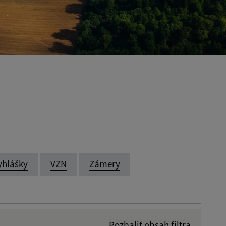
yhlášky
VZN
Zámery
Rozbaliť obsah filtra