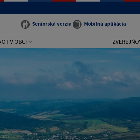
Seniorská verzia
Mobilná aplikácia
VOT V OBCI
ZVEREJŇO