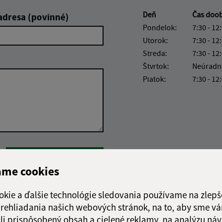
Deň
Čas doo
adresa (povinné)
Pondelok:
7:30 - 12
Utorok:
7:30 - 12
Streda:
7:30 - 12
Štvrtok:
Neúradn
Piatok:
7:30 - 12
Google reCaptcha Response
Odoslať správu
ame cookies
okie a ďalšie technológie sledovania používame na zlepš
 prehliadania našich webových stránok, na to, aby sme v
li prispôsobený obsah a cielené reklamy, na analýzu náv