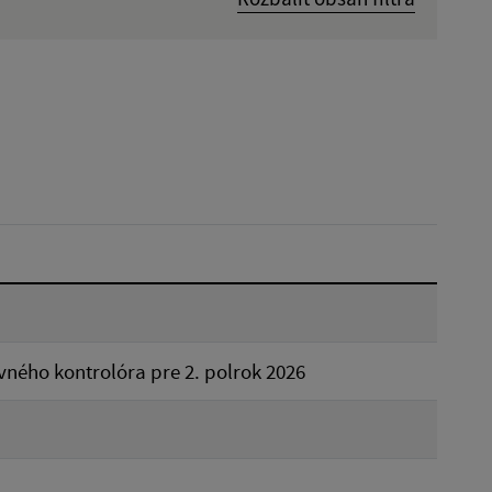
Dátum zverejnenia od:
Reset
vného kontrolóra pre 2. polrok 2026