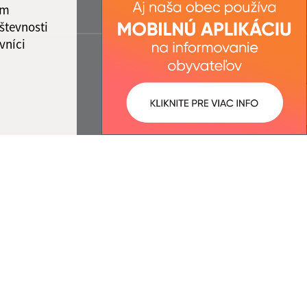
ám
števnosti
vníci
ované:
Správca obsahu: