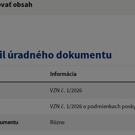
ovať obsah
:
Popis:
zverejnenia do:
il úradného dokumentu
ovať
Informácia
VZN č. 1/2026
VZN č. 1/2026 o podmienkach posky
kumentu
Rôzne