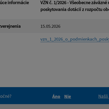
úce informácie
VZN
č. 1/2026 - Všeobecne záväzné
poskytovania dotácií z rozpočtu ob
verejnenia
15.05.2026
vzn_1_2026_o_podmienkach_posky
itočné?
Našli
Áno
Nie
Boli tieto informácie pre 
Boli tieto informáci