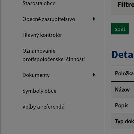
Starosta obce
Filtr
Názov
Obecné zastupiteľstvo
späť
Hlavný kontrolór
Dátum 
Oznamovanie
Deta
protispoločenskej činnosti
Filtr
Položka
Dokumenty
Názov
Symboly obce
Popis
Voľby a referendá
Typ do