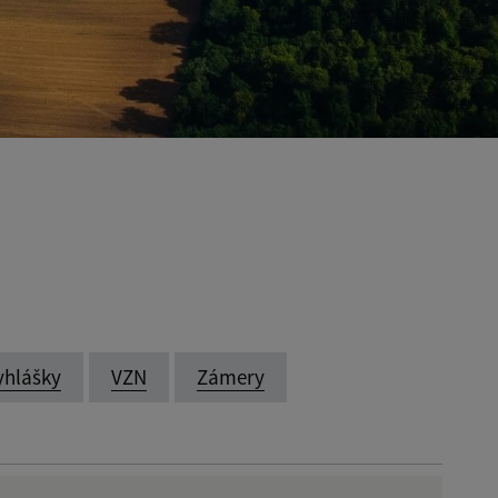
yhlášky
VZN
Zámery