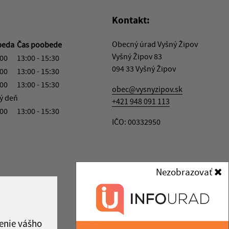
Kontakt:
Obecný úrad Vyšný Žipov
beda
Čas poobede
Vyšný Žipov 83
:00
13:00 - 15:30
094 33 Vyšný Žipov
:00
13:00 - 15:30
:00
13:00 - 15:30
obec@vysnyzipov.sk
ý deň
+421 948 091 113
:00
13:00 - 15:30
IČO: 00332950
Nezobrazovať
enie vášho