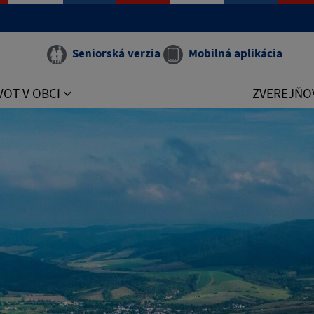
Seniorská verzia
Mobilná aplikácia
VOT V OBCI
ZVEREJŇO