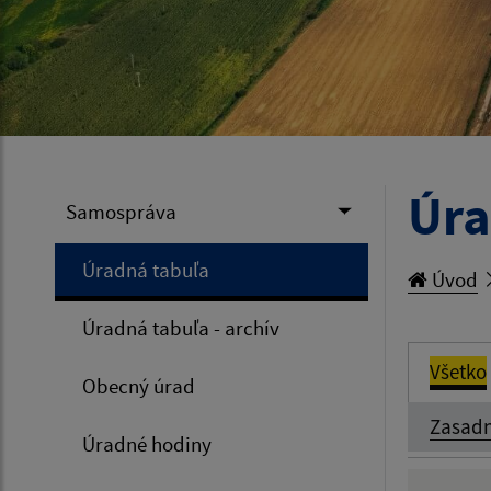
Úra
Samospráva
Úradná tabuľa
Úvod
Úradná tabuľa - archív
Všetko
Obecný úrad
Zasadn
Úradné hodiny