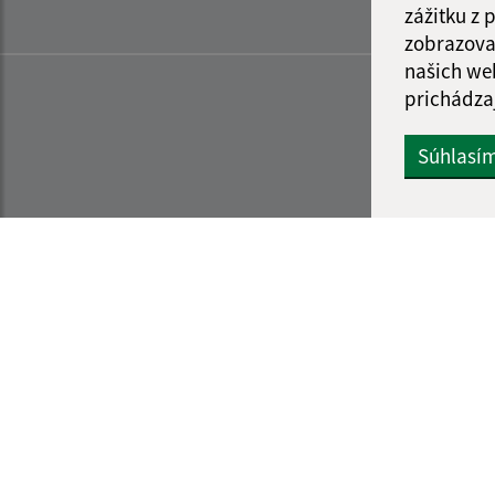
zážitku z
zobrazova
našich we
prichádza
Súhlasí
Informácie o stránke:
Navigácia: