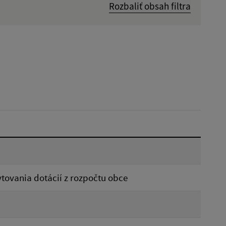
Rozbaliť obsah filtra
Dátum zverejnenia od:
Reset
tovania dotácií z rozpočtu obce