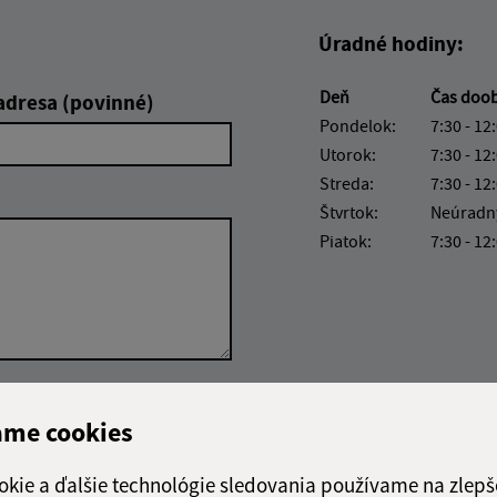
Úradné hodiny:
Deň
Čas doo
adresa (povinné)
Pondelok:
7:30 - 12
Utorok:
7:30 - 12
Streda:
7:30 - 12
Štvrtok:
Neúradn
Piatok:
7:30 - 12
Google reCaptcha Response
Odoslať správu
ame cookies
okie a ďalšie technológie sledovania používame na zlepš