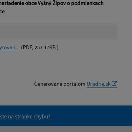
 nariadenie obce Vyšný Žipov o podmienkach
ce
tovan...
(PDF, 253.17KB )
Generované portálom
Uradne.sk
 ste na stránke chybu?
vás užitočné?
e pre vás užitočné?