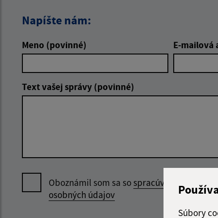
Napíšte nám:
Meno (povinné)
E-mailová 
Text vašej správy (povinné)
Oboznámil som sa so
spracúvaním
Použív
osobných údajov
Súbory co