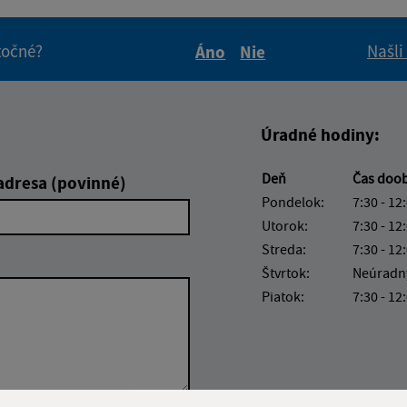
itočné?
Našli
Áno
Nie
Boli tieto informácie pre 
Boli tieto informáci
Úradné hodiny:
Deň
Čas doo
adresa (povinné)
Pondelok:
7:30 - 12
Utorok:
7:30 - 12
Streda:
7:30 - 12
Štvrtok:
Neúradn
Piatok:
7:30 - 12