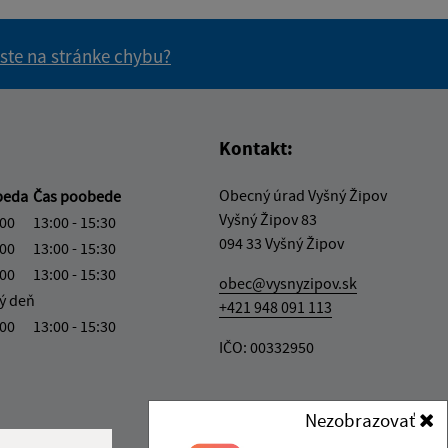
 ste na stránke chybu?
vás užitočné?
e pre vás užitočné?
Kontakt:
Obecný úrad Vyšný Žipov
beda
Čas poobede
Vyšný Žipov 83
:00
13:00 - 15:30
094 33 Vyšný Žipov
:00
13:00 - 15:30
:00
13:00 - 15:30
obec@vysnyzipov.sk
ý deň
+421 948 091 113
:00
13:00 - 15:30
IČO: 00332950
Nezobrazovať