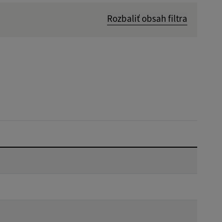
Rozbaliť obsah filtra
Dátum zverejnenia od:
Reset