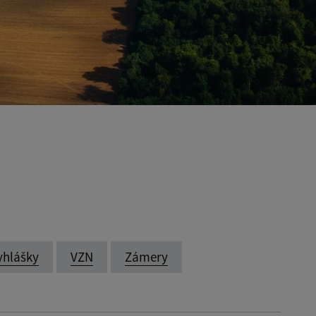
yhlášky
VZN
Zámery