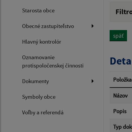
Starosta obce
Filtr
Názov
Obecné zastupiteľstvo
späť
Hlavný kontrolór
Dátum 
Oznamovanie
Deta
protispoločenskej činnosti
Filtr
Položka
Dokumenty
Názov
Symboly obce
Popis
Voľby a referendá
Typ do