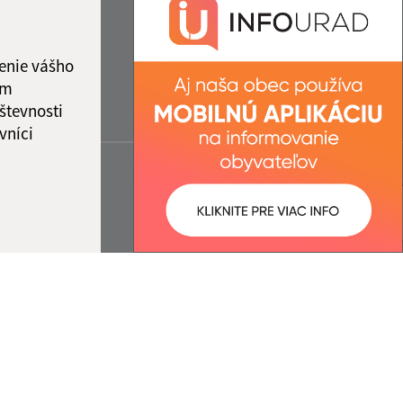
enie vášho
ám
števnosti
vníci