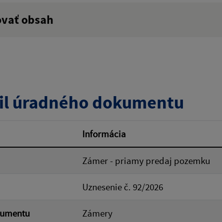
ovať obsah
:
Popis:
zverejnenia do:
il úradného dokumentu
ovať
Informácia
Zámer - priamy predaj pozemku
Uznesenie č. 92/2026
kumentu
Zámery