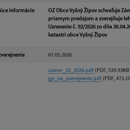
úce informácie
OZ Obce Vyšný Žipov schvaľuje Zám
priamym predajom
a zverejňuje l
Uznesenie č. 92/2026 zo dňa 30.04.
katastri obce Vyšný Žipov
verejnenia
07.05.2026
zamer_92_2026.pdf
(PDF, 539.93KB 
gp_na_zverejnenie.pdf
(PDF, 473.1