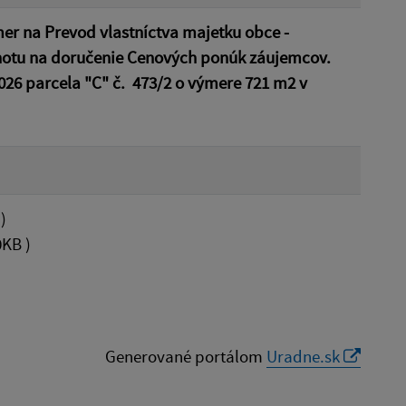
er na Prevod vlastníctva majetku obce -
ehotu na doručenie Cenových ponúk záujemcov.
2026 parcela "C" č. 473/2 o výmere 721 m2 v
)
0KB )
Generované portálom
Uradne.sk