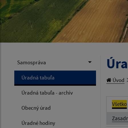
Úra
Samospráva
Úradná tabuľa
Úvod
Úradná tabuľa - archív
Všetko
Obecný úrad
Zasadn
Úradné hodiny